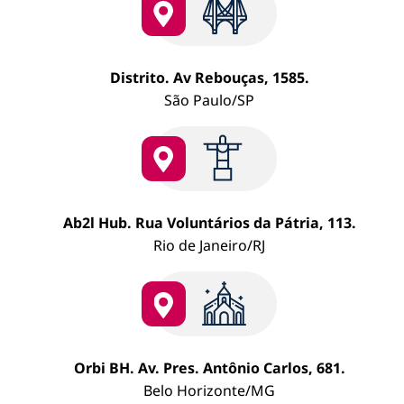
gest
do
cont
corp
Distrito. Av Rebouças, 1585.
São Paulo/SP
Ab2l Hub. Rua Voluntários da Pátria, 113.
Rio de Janeiro/RJ
Orbi BH. Av. Pres. Antônio Carlos, 681.
Belo Horizonte/MG