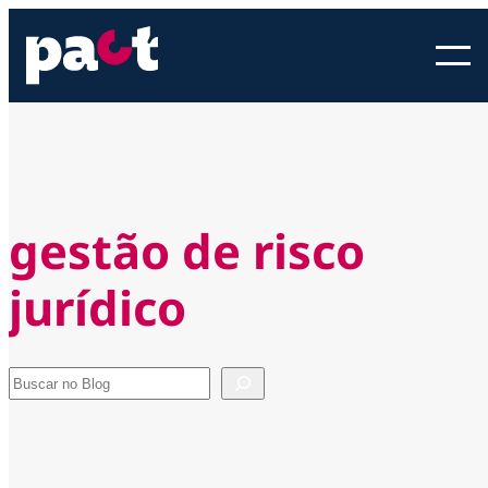
Pular
para
o
conteúdo
gestão de risco
jurídico
Pesquisar