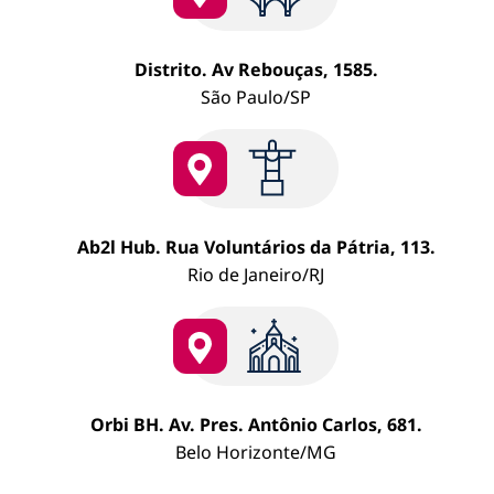
risco
e
melh
Distrito. Av Rebouças, 1585.
deci
São Paulo/SP
Ab2l Hub. Rua Voluntários da Pátria, 113.
Rio de Janeiro/RJ
Orbi BH. Av. Pres. Antônio Carlos, 681.
Belo Horizonte/MG