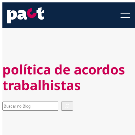
Pular
para
o
conteúdo
política de acordos
trabalhistas
Pesquisar