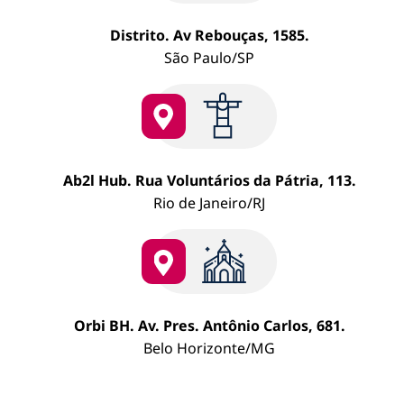
cont
corp
Distrito. Av Rebouças, 1585.
São Paulo/SP
Ab2l Hub. Rua Voluntários da Pátria, 113.
Rio de Janeiro/RJ
Orbi BH. Av. Pres. Antônio Carlos, 681.
Belo Horizonte/MG