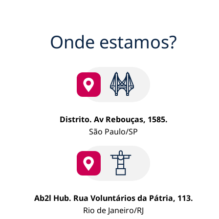
Gest
de
pass
Onde estamos?
traba
em
São
Paul
Distrito. Av Rebouças, 1585.
São Paulo/SP
Ab2l Hub. Rua Voluntários da Pátria, 113.
Rio de Janeiro/RJ