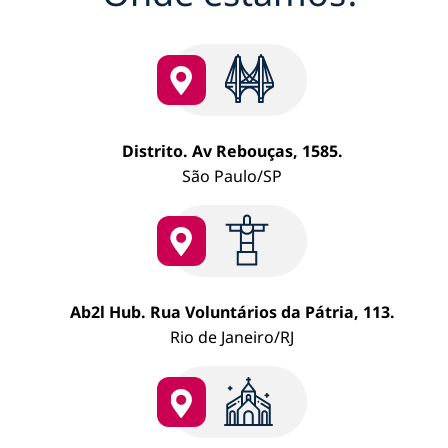
em
São
Paul
Distrito. Av Rebouças, 1585.
São Paulo/SP
Ab2l Hub. Rua Voluntários da Pátria, 113.
Rio de Janeiro/RJ